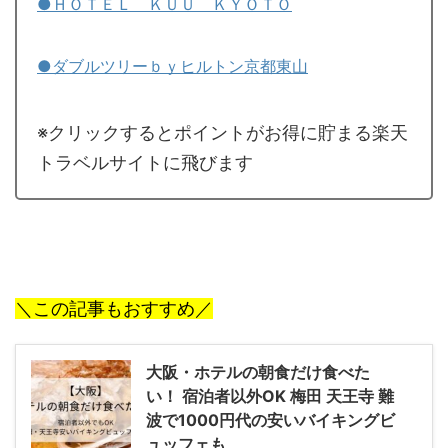
●ＨＯＴＥＬ ＫＵＵ ＫＹＯＴＯ
●ダブルツリーｂｙヒルトン京都東山
※クリックするとポイントがお得に貯まる楽天
トラベルサイトに飛びます
＼この記事もおすすめ／
大阪・ホテルの朝食だけ食べた
い！ 宿泊者以外OK 梅田 天王寺 難
波で1000円代の安いバイキングビ
ュッフェも