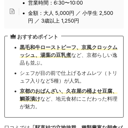
営業時間：6:30〜10:00
金額：大人 5,000円 ／ 小学生 2,500
円 ／ 3歳以上 1,250円
おすすめポイント
黒毛和牛ローストビーフ、京風クロックム
ッシュ、湯葉の豆乳煮
など、京都らしい逸
品も並ぶ。
シェフが目の前で仕上げるオムレツ（トリ
ュフ入りなど5種）が人気。
京都のおばんざい、久在屋の桶よせ豆腐、
鯛茶漬け
など、地元食材にこだわった料理
が魅力。
口コミでは
「駅直結で立地抜群、種類豊富な朝食バ