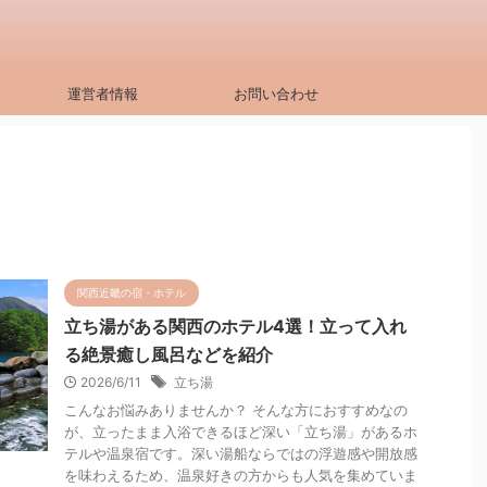
運営者情報
お問い合わせ
関西近畿の宿・ホテル
立ち湯がある関西のホテル4選！立って入れ
る絶景癒し風呂などを紹介
2026/6/11
立ち湯
こんなお悩みありませんか？ そんな方におすすめなの
が、立ったまま入浴できるほど深い「立ち湯」があるホ
テルや温泉宿です。深い湯船ならではの浮遊感や開放感
を味わえるため、温泉好きの方からも人気を集めていま