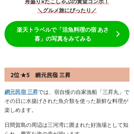
舟盛り×たこしゃぶの黄金コンボ！
＼
グルメ旅にぴったり
／
楽天トラベルで「活魚料理の宿 あさ
喜」の写真をみてみる
2位 ★5 網元民宿 三昇
網元民宿 三昇
では、宿自慢の自家漁船「三昇丸」で
その日に水揚げされた魚介類を使った新鮮な料理が
楽しめます。
日間賀島の周辺は三河湾に囲まれた好漁場として知
られ、豊富な海の幸が揃います。